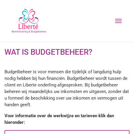
T
o
g
g
l
WAT IS BUDGETBEHEER?
e
n
a
Budgetbeheer is voor mensen die tijdelijk of langdurig hulp
v
i
nodig hebben bij hun financiën. Budgetbeheer wordt tussen de
g
client en Liberte onderling afgesproken. Bij budgetbeheer
a
beheren wij maandelijks uw inkomsten en uitgaven, zonder dat
t
u formeel de beschikking over uw inkomen en vermogen uit
i
handen geeft.
o
Voor informatie over de werkwijze en tarieven klik dan
n
hieronder: