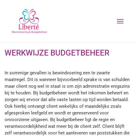
T
o
g
g
l
WERKWIJZE BUDGETBEHEER
e
n
a
In sommige gevallen is bewindvoering een te zwarte
v
i
maatregel. Dit is wanneer bijvoorbeeld sprake is van schulden
g
maar client nog wel in staat is om zijn administratie enigszins
a
bij te houden. Bij budgetbeheer wordt het inkomen beheert en
t
zorgen wij ervoor dat alle vaste lasten op tijd worden betaald.
i
Ook hierbij ontvangt client wekelijks of maandelijks zoals
o
afgesproken leefgeld en wordt er gereserveerd voor
n
onvoorziene uitgaven. Bij budgetbeheer ligt de regie en
verantwoordelijkheid wat meer bij de client zelf. Client blijft
zelf verantwoordelijk voor het aanleveren van poststukken die